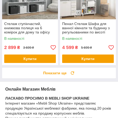
Стелаж ступінчастий,
Пенал Стелаж Шафа для
книжкова полиця на 6
ванної кімнати та будинку з
комірок для дому та офісу
регульованими по висоті
полицями на металевих
В наявності
В наявності
ніжках
2 899
4 599
₴
₴
3 699 ₴
5 699 ₴
Купити
Купити
Показати ще
Онлайн Магазин Меблів
ЛАСКАВО ПРОСИМО В MEBLI SHOP UKRAINE
Інтернет магазин «Mebli Shop Ukraine» представляє
продукцію Української меблевої фабрики, яка понад 20 років
спеціалізується на продажу корпусних меблів.