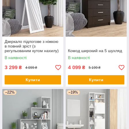
Дзеркало підлогове з ніжкою
в повний зріст (з
регульованим кутом нахилу)
Комод широкий на 5 шухляд
В наявності
В наявності
3 299
4 099
₴
₴
4 099 ₴
5 199 ₴
Купити
Купити
–22%
–19%