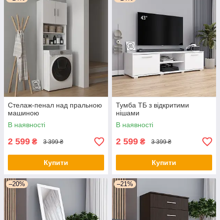
Стелаж-пенал над пральною
Тумба ТБ з відкритими
машиною
нішами
В наявності
В наявності
2 599
2 599
₴
₴
3 399 ₴
3 399 ₴
Купити
Купити
–20%
–21%