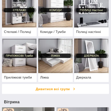
Стелажі / Полиці
Комоди / Тумби
Полиці настінні
Приліжкові тумби
Ліжка
Дзеркала
Дивитися всі групи
Вітрина
–24%
–24%