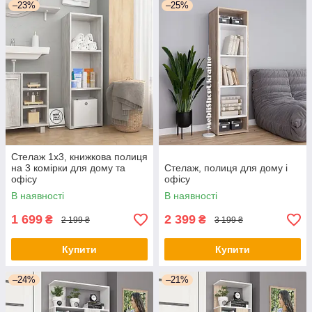
–23%
–25%
Стелаж 1х3, книжкова полиця
на 3 комірки для дому та
Стелаж, полиця для дому і
офісу
офісу
В наявності
В наявності
1 699
2 399
₴
₴
2 199 ₴
3 199 ₴
Купити
Купити
–24%
–21%