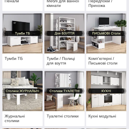
Пенали
Меблі для ванної
Передпокій /
кімнати
Прихожа
Тумби ТБ
Тумби / Полиці
Комп'ютерні /
для взуття
Письмові столи
Журнальні
Туалетні столики
Кухні модульні
столики