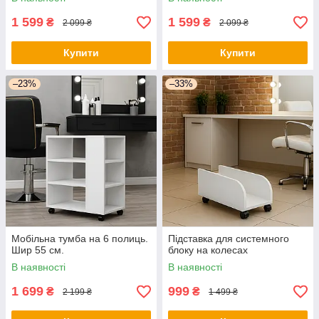
1 599
1 599
₴
₴
2 099 ₴
2 099 ₴
Купити
Купити
–23%
–33%
Мобільна тумба на 6 полиць.
Підставка для системного
Шир 55 см.
блоку на колесах
В наявності
В наявності
1 699
999
₴
₴
2 199 ₴
1 499 ₴