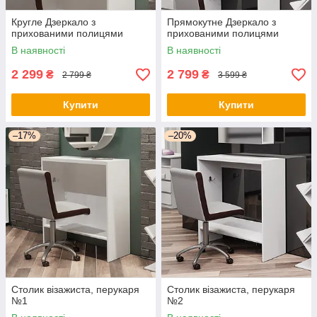
Кругле Дзеркало з
Прямокутне Дзеркало з
прихованими полицями
прихованими полицями
В наявності
В наявності
2 299
2 799
₴
₴
2 799 ₴
3 599 ₴
Купити
Купити
–17%
–20%
Столик візажиста, перукаря
Столик візажиста, перукаря
№1
№2