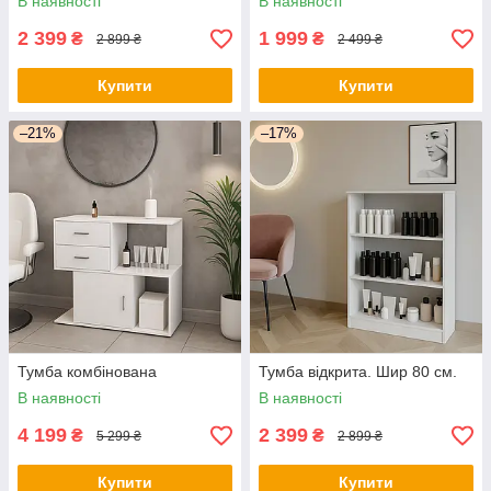
В наявності
В наявності
2 399
1 999
₴
₴
2 899 ₴
2 499 ₴
Купити
Купити
–21%
–17%
Тумба комбінована
Тумба відкрита. Шир 80 см.
В наявності
В наявності
4 199
2 399
₴
₴
5 299 ₴
2 899 ₴
Купити
Купити