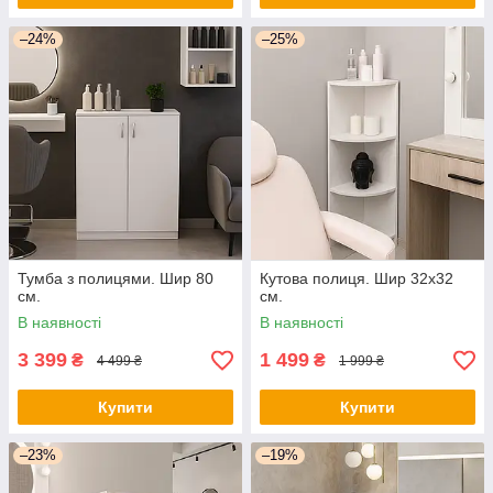
–24%
–25%
Тумба з полицями. Шир 80
Кутова полиця. Шир 32х32
см.
см.
В наявності
В наявності
3 399
1 499
₴
₴
4 499 ₴
1 999 ₴
Купити
Купити
–23%
–19%