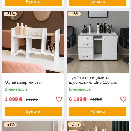
Купити
Купити
–31%
–18%
Тумба з полицями та
Органайзер на стіл
шухлядами. Шир 110 см.
В наявності
В наявності
1 099
6 199
₴
₴
1 599 ₴
7 599 ₴
Купити
Купити
–21%
–24%