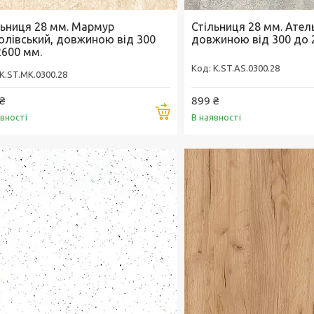
льниця 28 мм. Мармур
Стільниця 28 мм. Атель
олівський, довжиною від 300
довжиною від 300 до 
2600 мм.
K.ST.AS.0300.28
K.ST.MK.0300.28
₴
899 ₴
Купити
явності
В наявності