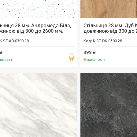
льниця 28 мм. Андромеда Біла,
Стільниця 28 мм. Дуб 
жиною від 300 до 2600 мм.
довжиною від 300 до 
K.ST.AB.0300.28
K.ST.DK.0300.28
₴
899 ₴
Купити
явності
В наявності