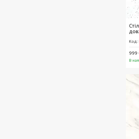
Сті
дов
999 
В на