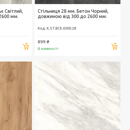
є Світлий,
Стільниця 28 мм. Бетон Чорний,
2600 мм.
довжиною від 300 до 2600 мм.
K.ST.BCh.0300.28
899 ₴
Купити
Купи
В наявності