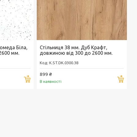
омеда Біла,
Стільниця 38 мм. Дуб Крафт,
2600 мм.
довжиною від 300 до 2600 мм.
K.ST.DK.0300.38
899 ₴
Купити
Купи
В наявності