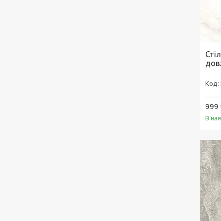
Сті
дов
999 
В на