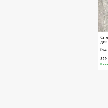
Стіл
дов
899 
В на