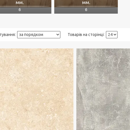
мм.
мм.
6
6