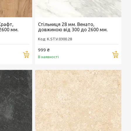
Крафт,
Стільниця 28 мм. Венато,
2600 мм.
довжиною від 300 до 2600 мм.
K.ST.V.0300.28
999 ₴
Купити
Купи
В наявності