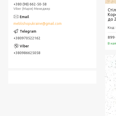
+380 (98) 662-50-58
Viber (Марія) Менеджер
Сті
Кор
до 
meblishopukraine@gmail.com
899 
+380970522162
В на
+380986625058