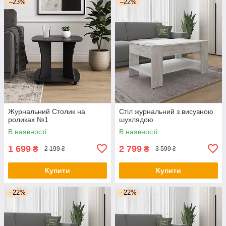
–23%
–22%
Журнальний Столик на
Стіл журнальний з висувною
роликах №1
шухлядою
В наявності
В наявності
1 699
2 799
₴
₴
2 199 ₴
3 599 ₴
Купити
Купити
–22%
–22%