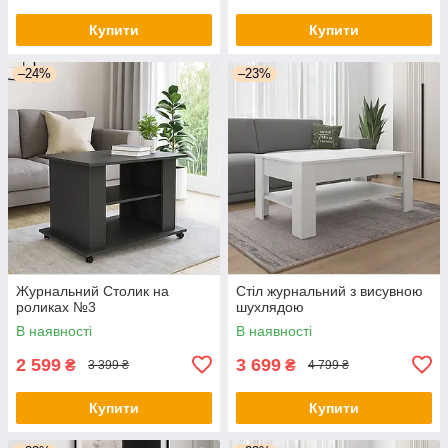
Купити
Купити
–24%
–23%
Журнальний Столик на
Стіл журнальний з висувною
роликах №3
шухлядою
В наявності
В наявності
2 599
3 699
₴
₴
3 399 ₴
4 799 ₴
Купити
Купити