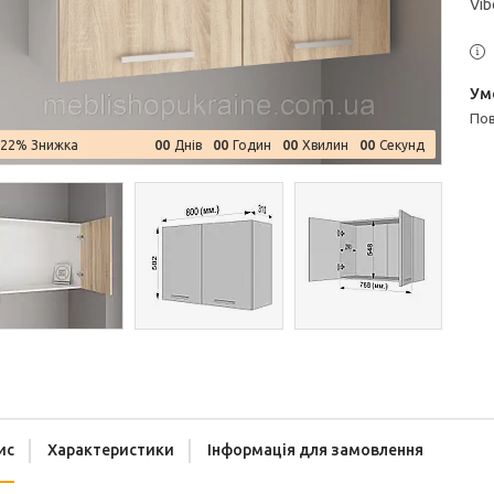
Vib
п
0
0
0
0
0
0
0
0
–22%
Днів
Годин
Хвилин
Секунд
ис
Характеристики
Інформація для замовлення