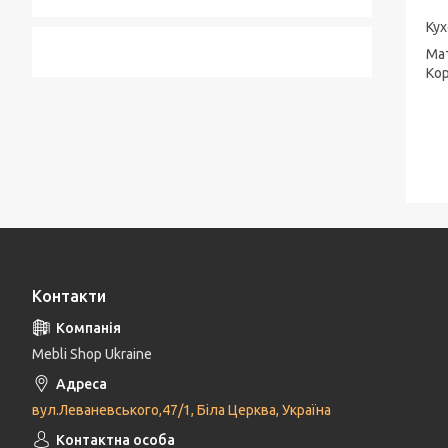
Ку
Мат
Кор
Контакти
Mebli Shop Ukraine
вул.Леваневського,47/1, Біла Церква, Україна