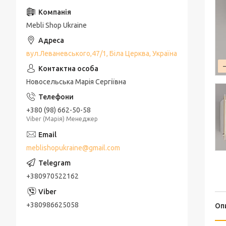
Mebli Shop Ukraine
вул.Леваневського,47/1, Біла Церква, Україна
Новосельська Марія Сергіївна
+380 (98) 662-50-58
Viber (Марія) Менеджер
meblishopukraine@gmail.com
+380970522162
+380986625058
Оп