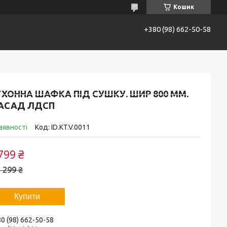
Кошик
+380 (98) 662-50-58
 і оплата
Повернення та обмін
Про нас
ХОННА ШАФКА ПІД СУШКУ. ШИР 800 ММ.
АСАД ЛДСП
аявності
Код:
ID.KT.V.0011
799 ₴
 299 ₴
Купити
0 (98) 662-50-58