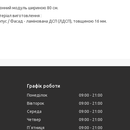
хонний модуль шириною 80 см.
еріал виготовлення :
пус / Фасад - ламінована ДСП (ЛДСП), товщиною 16 мм.
Графік роботи
Понеділок
09:00
21:00
Вівторок
09:00
21:00
Середа
09:00
21:00
Четвер
09:00
21:00
Пʼятниця
09:00
21:00