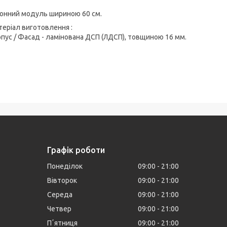
хонний модуль шириною 60 см.
еріал виготовлення :
пус / Фасад - ламінована ДСП (ЛДСП), товщиною 16 мм.
Графік роботи
Понеділок
09:00
21:00
Вівторок
09:00
21:00
Середа
09:00
21:00
Четвер
09:00
21:00
Пʼятниця
09:00
21:00