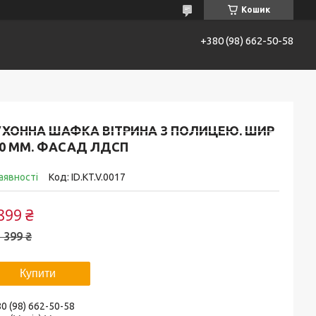
Кошик
+380 (98) 662-50-58
 і оплата
Повернення та обмін
Про нас
УХОННА ШАФКА ВІТРИНА З ПОЛИЦЕЮ. ШИР
00 ММ. ФАСАД ЛДСП
аявності
Код:
ID.KT.V.0017
899 ₴
 399 ₴
Купити
0 (98) 662-50-58