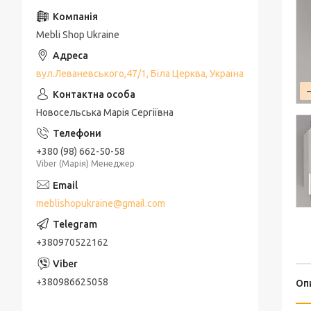
Mebli Shop Ukraine
вул.Леваневського,47/1, Біла Церква, Україна
Новосельська Марія Сергіївна
+380 (98) 662-50-58
Viber (Марія) Менеджер
meblishopukraine@gmail.com
+380970522162
+380986625058
Оп