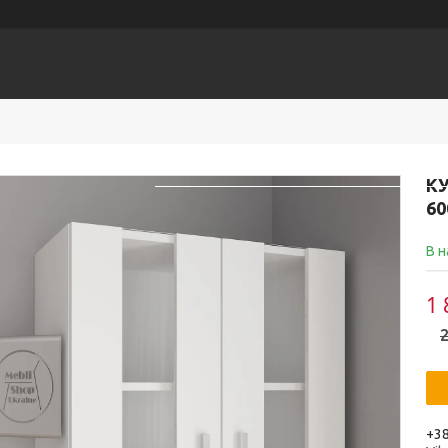
Головна
КАТАЛОГ
Доставка
К
6
В н
1 
2
+38