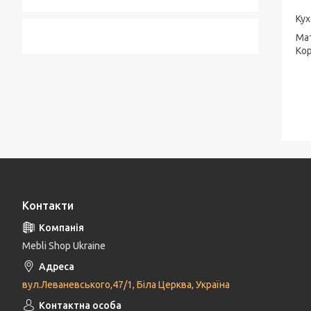
Ку
Мат
Кор
Контакти
Mebli Shop Ukraine
вул.Леваневського,47/1, Біла Церква, Україна