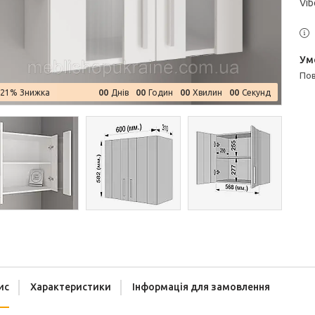
Vib
п
0
0
0
0
0
0
0
0
–21%
Днів
Годин
Хвилин
Секунд
ис
Характеристики
Інформація для замовлення