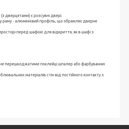
з дверцятами) є розсувні двері.
 раму - алюмінієвий профіль, що обрамляє дверне
росторі перед шафою для відкриття, як в шафі з
а не перешкоджатиме поклейці шпалер або фарбуванню
облювальних матеріалів стін від постійного контакту з