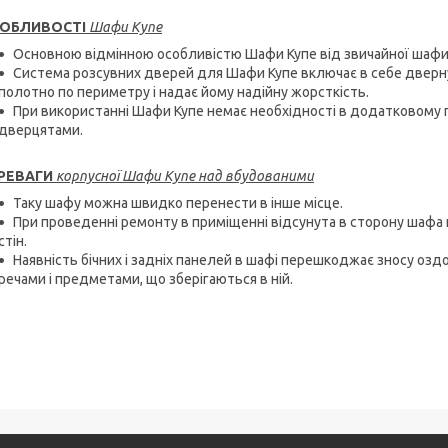
ОБЛИВОСТІ
Шафи Купе
Основною відмінною особливістю Шафи Купе від звичайної шафи (
Система розсувних дверей для Шафи Купе включає в себе дверну
полотно по периметру і надає йому надійну жорсткість.
При використанні Шафи Купе немає необхідності в додатковому п
дверцятами.
РЕВАГИ
корпусної Шафи Купе над вбудованими
Таку шафу можна швидко перенести в інше місце.
При проведенні ремонту в приміщенні відсунута в сторону шаф
стін.
Наявність бічних і задніх панелей в шафі перешкоджає зносу озд
речами і предметами, що зберігаються в ній.