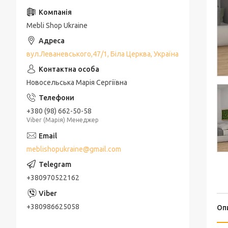
Mebli Shop Ukraine
вул.Леваневського,47/1, Біла Церква, Україна
Новосельська Марія Сергіївна
+380 (98) 662-50-58
Viber (Марія) Менеджер
meblishopukraine@gmail.com
+380970522162
+380986625058
Оп