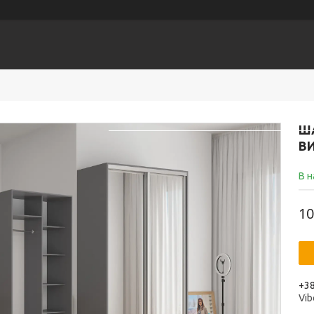
Головна
КАТАЛОГ
Доставка
ША
ВИ
В н
10
+38
Vib