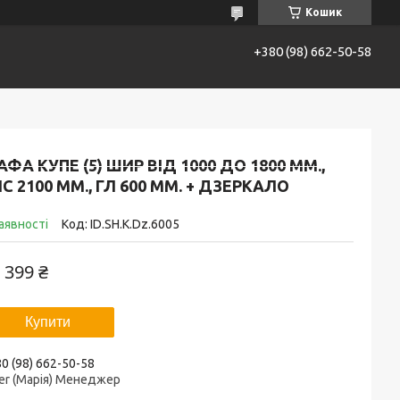
Кошик
+380 (98) 662-50-58
 і оплата
Повернення та обмін
Про нас
ФА КУПЕ (5) ШИР ВІД 1000 ДО 1800 ММ.,
С 2100 ММ., ГЛ 600 ММ. + ДЗЕРКАЛО
аявності
Код:
ID.SH.K.Dz.6005
 399 ₴
Купити
0 (98) 662-50-58
er (Марія) Менеджер