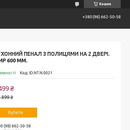
Кошик
+380 (98) 662-50-58
 і оплата
Повернення та обмін
Про нас
ХОННИЙ ПЕНАЛ З ПОЛИЦЯМИ НА 2 ДВЕРІ.
Р 600 ММ.
аявності
Код:
ID.NT.N.0021
499 ₴
 899 ₴
Купити
0 (98) 662-50-58