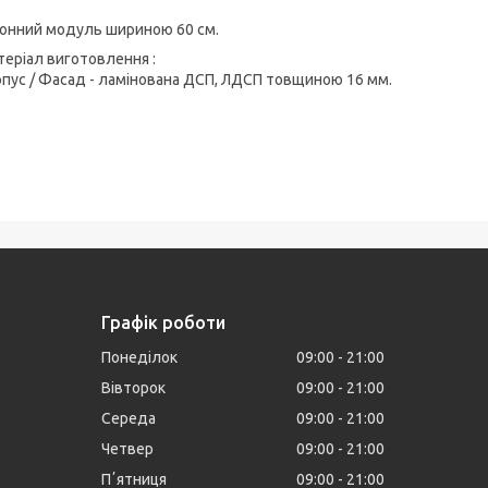
хонний модуль шириною 60 см.
еріал виготовлення :
пус / Фасад - ламінована ДСП, ЛДСП товщиною 16 мм.
Графік роботи
Понеділок
09:00
21:00
Вівторок
09:00
21:00
Середа
09:00
21:00
Четвер
09:00
21:00
Пʼятниця
09:00
21:00