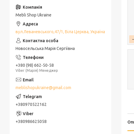
Mebli Shop Ukraine
вул.Леваневського,47/1, Біла Церква, Україна
Новосельська Марія Сергіївна
+380 (98) 662-50-58
Viber (Марія) Менеджер
meblishopukraine@gmail.com
+380970522162
+380986625058
Оп