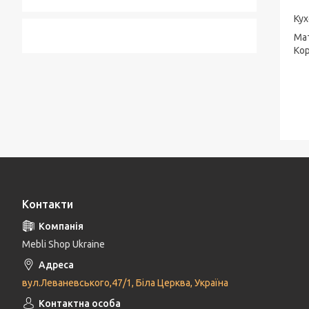
Ку
Мат
Кор
Контакти
Mebli Shop Ukraine
вул.Леваневського,47/1, Біла Церква, Україна