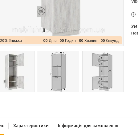
Vib
п
0
0
0
0
0
0
0
0
–20%
Днів
Годин
Хвилин
Секунд
ис
Характеристики
Інформація для замовлення