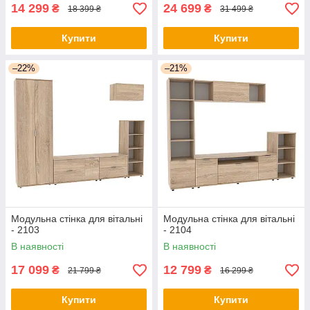
14 299
24 699
₴
₴
18 399 ₴
31 499 ₴
Купити
Купити
–22%
–21%
Модульна стінка для вітальні
Модульна стінка для вітальні
- 2103
- 2104
В наявності
В наявності
17 099
12 799
₴
₴
21 799 ₴
16 299 ₴
Купити
Купити