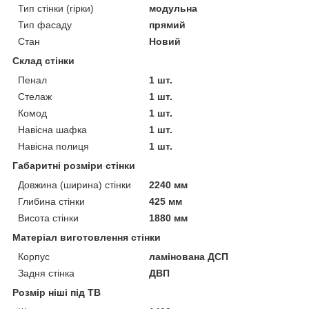
Тип стінки (гірки)
модульна
Тип фасаду
прямий
Стан
Новий
Склад стінки
Пенал
1 шт.
Стелаж
1 шт.
Комод
1 шт.
Навісна шафка
1 шт.
Навісна полиця
1 шт.
Габаритні розміри стінки
Довжина (ширина) стінки
2240 мм
Глибина стінки
425 мм
Висота стінки
1880 мм
Матеріал виготовлення стінки
Корпус
ламінована ДСП
Задня стінка
ДВП
Розмір ніші під ТВ