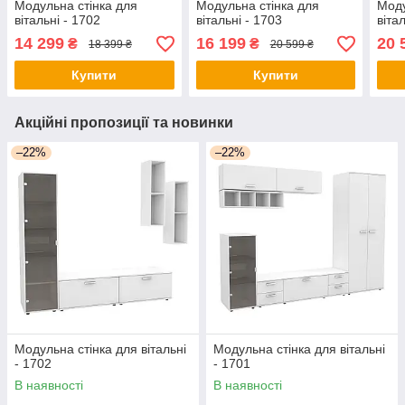
Модульна стінка для
Модульна стінка для
Моду
вітальні - 1702
вітальні - 1703
віта
14 299
16 199
20 
₴
₴
18 399 ₴
20 599 ₴
Купити
Купити
Акційні пропозиції та новинки
–22%
–22%
Модульна стінка для вітальні
Модульна стінка для вітальні
- 1702
- 1701
В наявності
В наявності