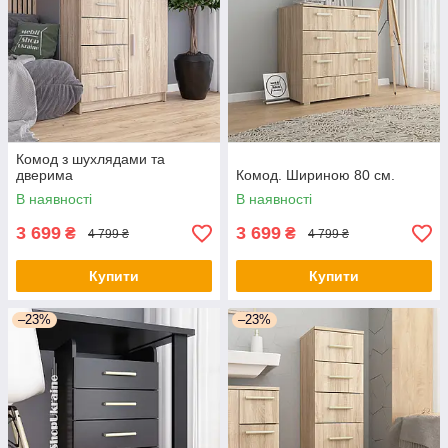
Комод з шухлядами та
дверима
Комод. Шириною 80 cм.
В наявності
В наявності
3 699
3 699
₴
₴
4 799 ₴
4 799 ₴
Купити
Купити
–23%
–23%