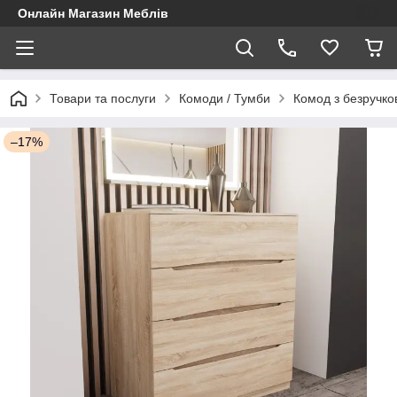
Онлайн Магазин Меблів
Товари та послуги
Комоди / Тумби
Комод з безручк
–17%