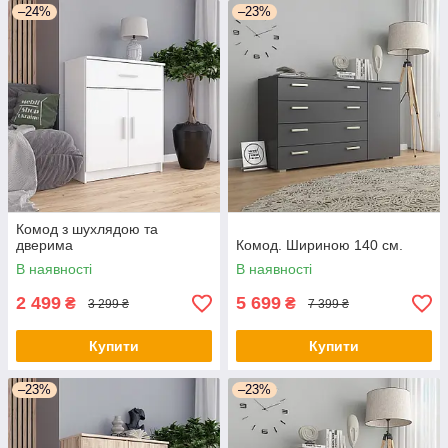
–24%
–23%
Комод з шухлядою та
дверима
Комод. Шириною 140 cм.
В наявності
В наявності
2 499
5 699
₴
₴
3 299 ₴
7 399 ₴
Купити
Купити
–23%
–23%