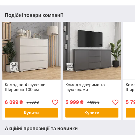
Подібні товари компанії
Комод на 4 шухляди.
Комод з дверима та
Комо
Шириною 100 см.
шухлядами
Шир
6 099
5 999
5 7
₴
₴
7 799 ₴
7 699 ₴
Купити
Купити
Акційні пропозиції та новинки