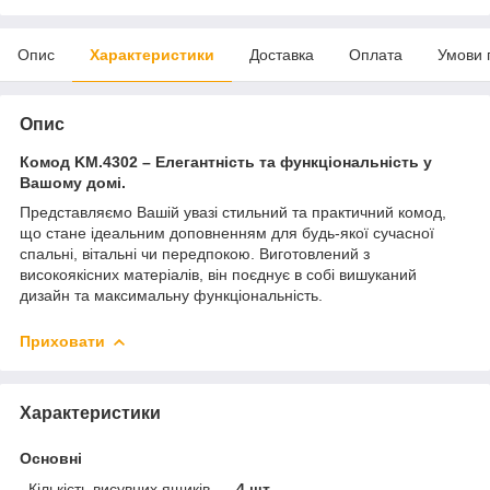
Опис
Характеристики
Доставка
Оплата
Умови 
Опис
Комод KM.4302 – Елегантність та функціональність у
Вашому домі.
Представляємо Вашій увазі стильний та практичний комод,
що стане ідеальним доповненням для будь-якої сучасної
спальні, вітальні чи передпокою. Виготовлений з
високоякісних матеріалів, він поєднує в собі вишуканий
дизайн та максимальну функціональність.
Приховати
Характеристики
Основні
Кількість висувних ящиків
4 шт.