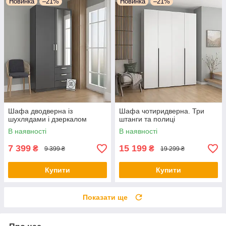
Новинка
–21%
Новинка
–21%
Шафа дводверна із
Шафа чотиридверна. Три
шухлядами і дзеркалом
штанги та полиці
В наявності
В наявності
7 399
15 199
₴
₴
9 399 ₴
19 299 ₴
Купити
Купити
Показати ще