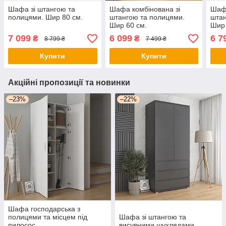
Шафа зі штангою та
Шафа комбінована зі
Шафа
полицями. Шир 80 см.
штангою та полицями.
штан
Шир 60 см.
Шир 
7 099
6 099
6 7
₴
₴
8 799 ₴
7 499 ₴
Купити
Купити
Акційні пропозиції та новинки
–23%
–22%
Шафа господарська з
полицями та місцем під
Шафа зі штангою та
пилосос
висувними шухлядами