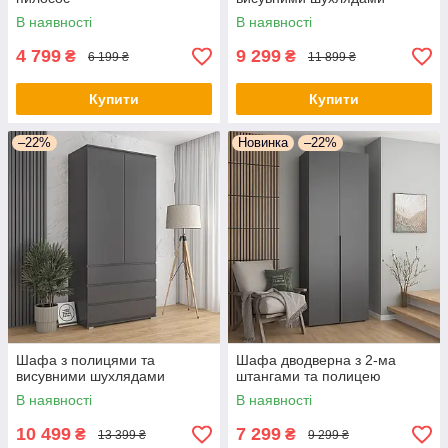
В наявності
В наявності
4 799
9 299
₴
₴
6 199 ₴
11 899 ₴
Купити
Купити
–22%
Новинка
–22%
Шафа з полицями та
Шафа дводверна з 2-ма
висувними шухлядами
штангами та полицею
В наявності
В наявності
10 499
7 299
₴
₴
13 399 ₴
9 299 ₴