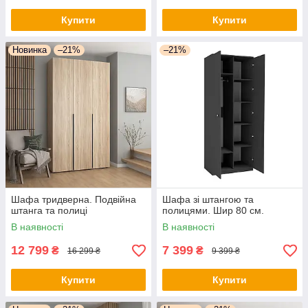
Купити
Купити
Новинка
–21%
–21%
Шафа тридверна. Подвійна
Шафа зі штангою та
штанга та полиці
полицями. Шир 80 см.
В наявності
В наявності
12 799
7 399
₴
₴
16 299 ₴
9 399 ₴
Купити
Купити